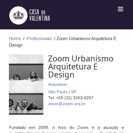
Ir
para
o
conteúdo
Home
/
Profissionais
/ Zoom Urbanismo Arquitetura E
Design
Zoom Urbanismo
Arquitetura E
Design
Arquitetos
São Paulo
/
SP
Tel: +55 (11) 3263-0267
zoom@zoom.arq.br
Fundado em 2009, o foco do Zoom é a atuação e