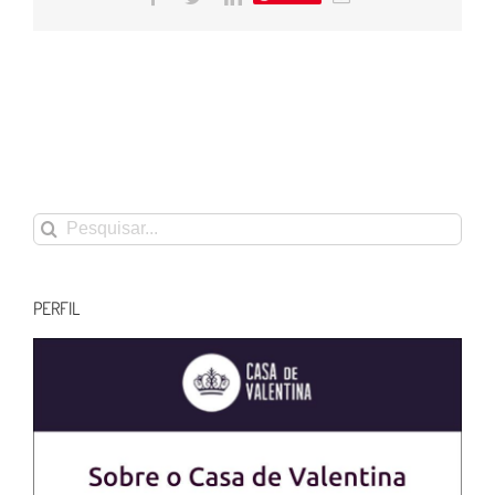
mail
Buscar
resultados
para:
PERFIL