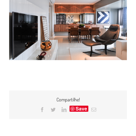
Compartilhe!
Save
Facebook
Twitter
LinkedIn
E-
mail