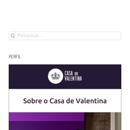
Buscar
resultados
para:
PERFIL