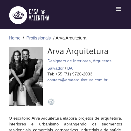
Ir
para
o
conteúdo
Home
/
Profissionais
/ Arva Arquitetura
Arva Arquitetura
Designers de Interiores
,
Arquitetos
Salvador
/
BA
Tel: +55 (71) 9720-2033
contato@arvaarquitetura.com.br
O escritório Arva Arquitetura elabora projetos de arquitetura,
interiores e urbanismo abrangendo os segmentos
residenciais, comerciais, corporativos, industriais e de saúde.