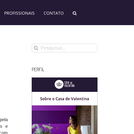
PROFISSIONAIS
CONTATO
Buscar
resultados
para:
PERFIL
pela
es e
 com