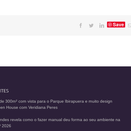
Save
Facebook
Twitter
LinkedIn
NTES
de 300m² com vista para o Parque Ibirapuera e muito design
Open House com Veridiana Peres
andes revela como o fazer manual deu forma ao seu ambiente na
 2026