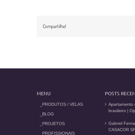
Compartilhe!
MENU
POSTS RECE
_PRODUTOS / VELAS
Apartamento 
brasileiro | 
_BLOG
Gabriel Fern
_PROJETOS
CASACOR SP
_PROFISSIONAIS