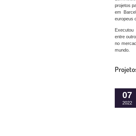
projetos p
em Barcel
europeus d
Executou 
entre outr
no mercado
mundo.
Projeto
07
2022