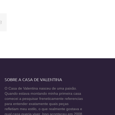
E-
mail
SOBRE A CASA DE VALENTINA
O Casa de Valentina nasceu de uma paixão.
Quando estava montando minha primeira casa
comecei a pesquisar freneticamente referencias
para entender exatamente quais peças
refletiam meu estilo, o que realmente gostava e
qual casa queria viver. Isso aconteceu em 2008