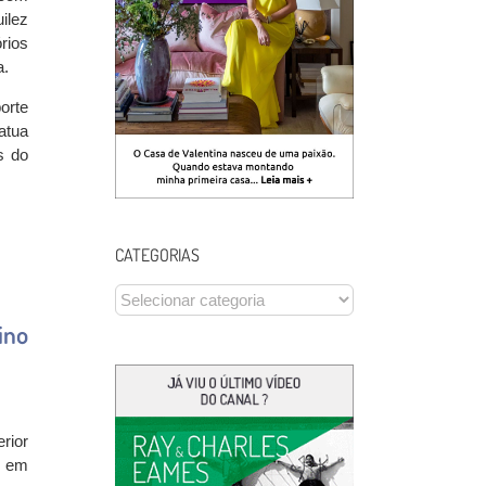
uilez
rios
a.
orte
atua
s do
CATEGORIAS
CATEGORIAS
ino
rior
r em