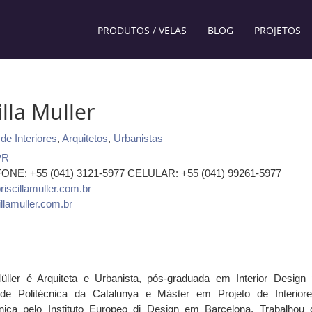
PRODUTOS / VELAS
BLOG
PROJETOS
illa Muller
de Interiores
,
Arquitetos
,
Urbanistas
PR
FONE: +55 (041) 3121-5977 CELULAR: +55 (041) 99261-5977
iscillamuller.com.br
llamuller.com.br
Müller é Arquiteta e Urbanista, pós-graduada em Interior Design 
ade Politécnica da Catalunya e Máster em Projeto de Interior
nica pelo Instituto Europeo di Design em Barcelona. Trabalhou