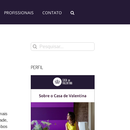
PROFISSIONAIS
CONTATO
Buscar
resultados
para:
PERFIL
mais
ade,
mbos