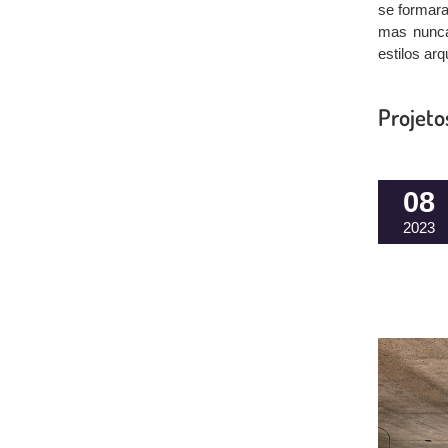
se formara
mas nunca
estilos arq
Projeto
08
2023