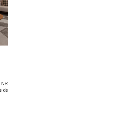
o NR
s de