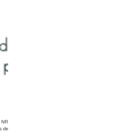
o NR
s de