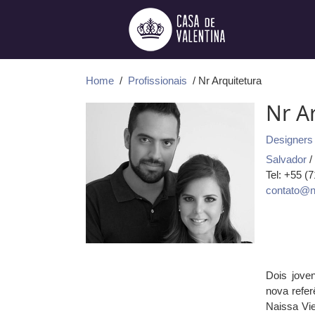
Ir
para
o
conteúdo
Home
/
Profissionais
/ Nr Arquitetura
Nr A
Designers 
Salvador
/
Tel: +55 (
contato@nr
Dois joven
nova refer
Naissa Vie