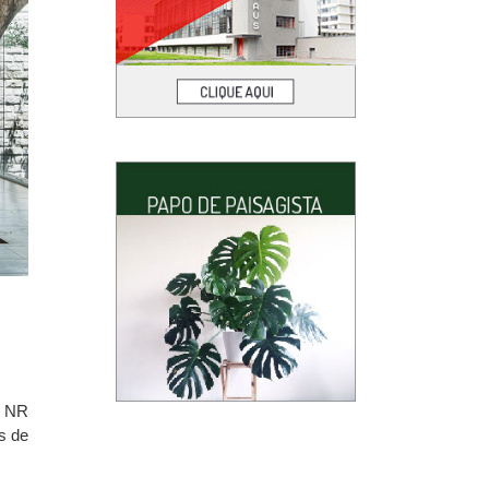
o NR
s de