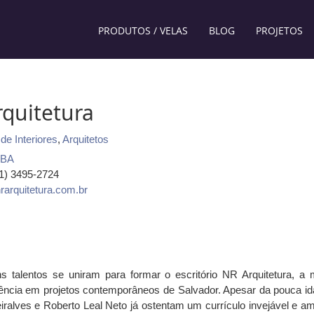
PRODUTOS / VELAS
BLOG
PROJETOS
rquitetura
de Interiores
,
Arquitetos
BA
71) 3495-2724
arquitetura.com.br
s talentos se uniram para formar o escritório NR Arquitetura, a 
ência em projetos contemporâneos de Salvador. Apesar da pouca id
iralves e Roberto Leal Neto já ostentam um currículo invejável e a