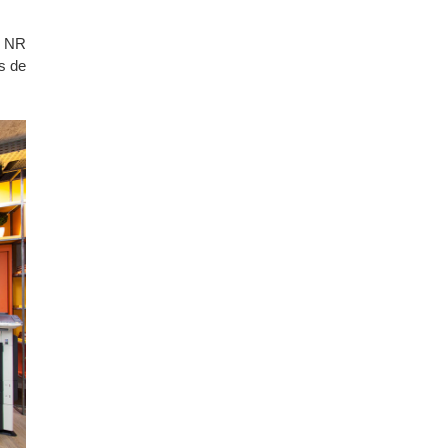
o NR
s de