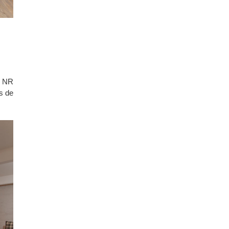
o NR
s de