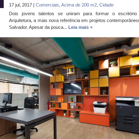
17 jul, 2017 |
Comerciais
,
Acima de 200 m2
,
Cidade
Dois jovens talentos se uniram para formar o escritóri
Arquitetura, a mais nova referência em projetos contemporâneo
Salvador. Apesar da pouca...
Leia mais +