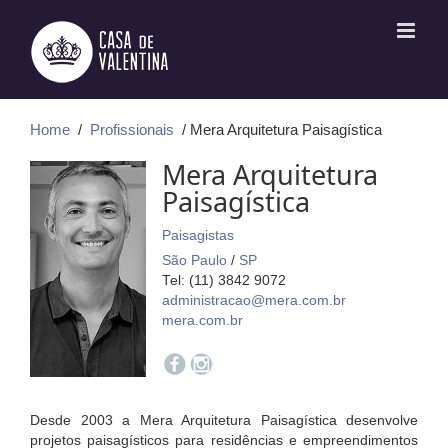
Ir
para
o
conteúdo
Home
/
Profissionais
/ Mera Arquitetura Paisagística
Mera Arquitetura
Paisagística
Paisagistas
São Paulo
/
SP
Tel: (11) 3842 9072
administracao@mera.com.br
mera.com.br
Desde 2003 a Mera Arquitetura Paisagística desenvolve
projetos paisagísticos para residências e empreendimentos