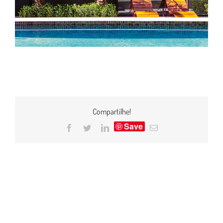
Compartilhe!
Save
Facebook
Twitter
LinkedIn
E-
mail