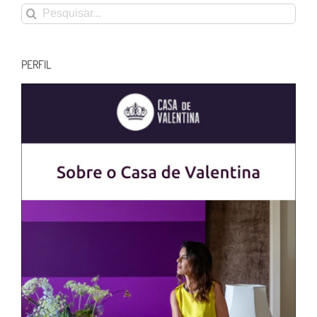
Buscar
resultados
para:
PERFIL