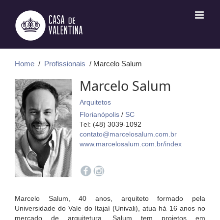
Ir
para
o
conteúdo
Home
/
Profissionais
/ Marcelo Salum
Marcelo Salum
Arquitetos
Florianópolis
/
SC
Tel: (48) 3039-1092
contato@marcelosalum.com.br
www.marcelosalum.com.br/index
Marcelo Salum, 40 anos, arquiteto formado pela
Universidade do Vale do Itajaí (Univali), atua há 16 anos no
mercado de arquitetura. Salum tem projetos em