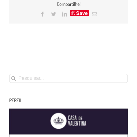
Compartilhe!
Save
Facebook
Twitter
LinkedIn
E-
mail
Buscar
resultados
para:
PERFIL