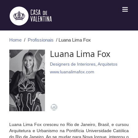
Ir
para
o
conteúdo
Home
/
Profissionais
/ Luana Lima Fox
Luana Lima Fox
Designers de Interiores
,
Arquitetos
www.luanalimafox.com
Luana Lima Fox cresceu no Rio de Janeiro, Brasil, e cursou
Arquitetura e Urbanismo na Pontifícia Universidade Católica
do Rio de Janeiro. Ao se mudar para Nova Iorque, integrou o