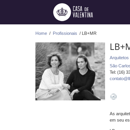
Ir
para
o
conteúdo
Home
/
Profissionais
/ LB+MR
LB+
Arquitetos
São Carlo
Tel: (16) 
contato@l
As arquite
em seu esc