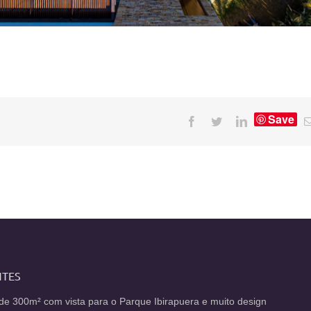
Save
Facebook
Twitter
LinkedIn
NTES
de 300m² com vista para o Parque Ibirapuera e muito design