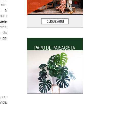
e em
em a
cura
uele
ntes
a da
s de
anos
vida