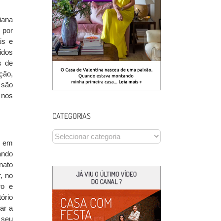
iana
 por
is e
idos
s de
ção,
 são
 nos
CATEGORIAS
CATEGORIAS
, em
ando
nato
, no
ro e
ório
ar a
 seu