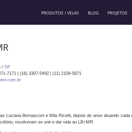
PRODUTOS / VELAS
BLOG
PROJETOS
MR
s
/
SP
3371-7171 | (16) 3307-5492 | (11) 2158-5871
bmr.com.br
tas Luciana Bernasconi e Mila Ricetti, depois de anos atuando cada
ritório, resolveram se unir e dar vida ao LB+MR.