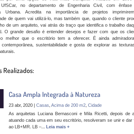
 UfSCar, no departamento de Engenharia Civil, com ênfas
ia Urbana. Acredita na importância de projetos imprimir
ade de quem vai utilizá-lo, mas também que, quando o cliente pro
lho de um arquiteto, vai atrás do traço que identifica o trabalho daq
nal. O grande desafio é entender desejos e fazer com que os clie
o melhor que o escritório tem a oferecer. É ainda admirador
a contemporânea, sustentabilidade e gosta de explorar as textura
aturais.
s Realizados:
Casa Ampla Integrada à Natureza
23 abr, 2020 |
Casas
,
Acima de 200 m2
,
Cidade
As arquitetas Luciana Bernasconi e Mila Ricetti, depois de 
atuando cada uma em seu escritório, resolveram se unir e dar 
ao LB+MR. LB –...
Leia mais +