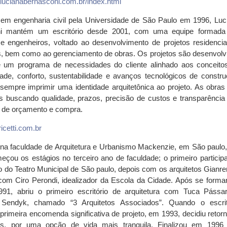
ucianabernasconi.com.br/index.html
em engenharia civil pela Universidade de São Paulo em 1996, Luc
i mantém um escritório desde 2001, com uma equipe formada
 e engenheiros, voltado ao desenvolvimento de projetos residencia
s, bem como ao gerenciamento de obras. Os projetos são desenvolv
de um programa de necessidades do cliente alinhado aos conceito
dade, conforto, sustentabilidade e avanços tecnológicos de constru
empre imprimir uma identidade arquitetônica ao projeto. As obras
s buscando qualidade, prazos, precisão de custos e transparência
 de orçamento e compra.
ricetti.com.br
 na faculdade de Arquitetura e Urbanismo Mackenzie, em São paulo
çou os estágios no terceiro ano de faculdade; o primeiro particip
o do Teatro Municipal de São paulo, depois com os arquitetos Gianre
e com Ciro Perondi, idealizador da Escola da Cidade. Após se formar
1991, abriu o primeiro escritório de arquitetura com Tuca Pássa
Sendyk, chamado “3 Arquitetos Associados”. Quando o escrit
primeira encomenda significativa de projeto, em 1993, decidiu retorn
s, por uma opção de vida mais tranquila. Finalizou em 1996