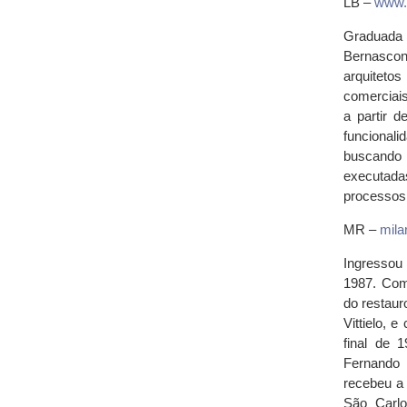
LB –
www.l
Graduada 
Bernascon
arquitetos
comerciai
a partir 
funcionali
buscando s
executada
processos
MR –
mila
Ingressou
1987. Come
do restaur
Vittielo, 
final de 
Fernando 
recebeu a 
São Carlo