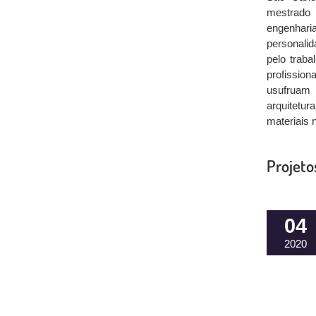
mestrado
engenhar
personalid
pelo traba
profissio
usufruam 
arquitetur
materiais n
Projeto
04
2020