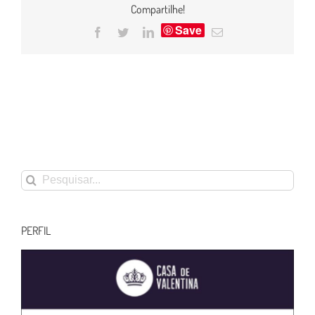
Compartilhe!
Save
Facebook
Twitter
LinkedIn
E-
mail
Buscar
resultados
para:
PERFIL