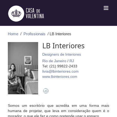
Ir
para
o
conteúdo
Home
/
Profissionais
/ LB Interiores
LB Interiores
Designers de Interiores
Rio de Janeiro
/
RJ
Tel: (21) 99822-2433
livia@lbinteriores.com
www.lbinteriores.com
Somos um escritório que acredita em uma forma mais
humana de projetar, que leva em consideração quem é o
morador, o que ele faz e como pretende usar o espaço.