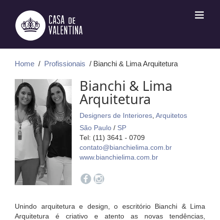
Ir
para
o
conteúdo
Home
/
Profissionais
/ Bianchi & Lima Arquitetura
Bianchi & Lima
Arquitetura
Designers de Interiores
,
Arquitetos
São Paulo
/
SP
Tel: (11) 3641 - 0709
contato@bianchielima.com.br
www.bianchielima.com.br
Unindo arquitetura e design, o escritório Bianchi & Lima
Arquitetura é criativo e atento as novas tendências,