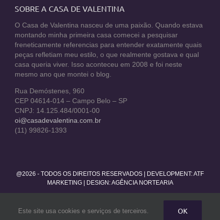
SOBRE A CASA DE VALENTINA
O Casa de Valentina nasceu de uma paixão. Quando estava
montando minha primeira casa comecei a pesquisar
freneticamente referencias para entender exatamente quais
peças refletiam meu estilo, o que realmente gostava e qual
casa queria viver. Isso aconteceu em 2008 e foi neste
mesmo ano que montei o blog.
Rua Demóstenes, 960
CEP 04614-014 – Campo Belo – SP
CNPJ: 14.125.484/0001-00
oi@casadevalentina.com.br
(11) 99826-1393
@2026 - TODOS OS DIREITOS RESERVADOS | DEVELOPMENT:
ATF
MARKETING
| DESIGN: AGÊNCIA NORTEARIA
Facebook
Twitter
Instagram
Pinterest
YouTube
Rss
OK
Este site usa cookies e serviços de terceiros.