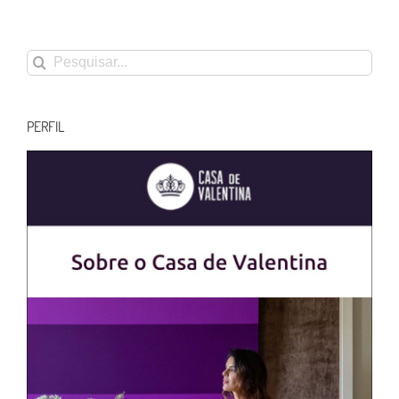
Buscar
resultados
para:
PERFIL