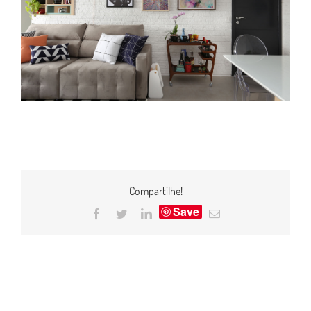
Compartilhe!
Save
Facebook
Twitter
LinkedIn
E-
mail