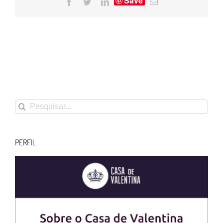
Save
Facebook
Twitter
LinkedIn
E-
mail
Buscar
resultados
para:
PERFIL