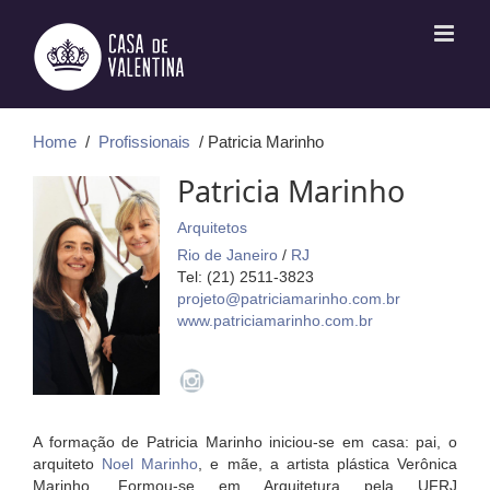
Ir
para
o
conteúdo
Home
/
Profissionais
/ Patricia Marinho
Patricia Marinho
Arquitetos
Rio de Janeiro
/
RJ
Tel: (21) 2511-3823
projeto@patriciamarinho.com.br
www.patriciamarinho.com.br
A formação de Patricia Marinho iniciou-se em casa: pai, o
arquiteto
Noel Marinho
, e mãe, a artista plástica Verônica
Marinho. Formou-se em Arquitetura pela UFRJ