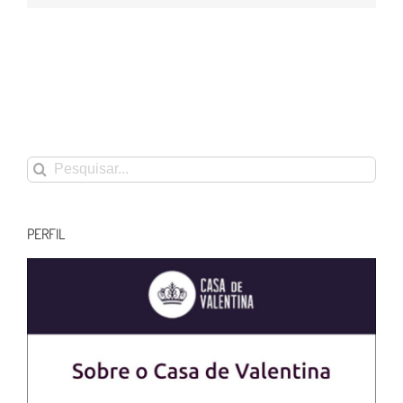
Buscar
resultados
para:
PERFIL