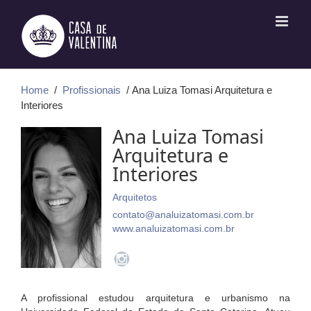
Ir
para
o
conteúdo
Home
/
Profissionais
/ Ana Luiza Tomasi Arquitetura e
Interiores
Ana Luiza Tomasi
Arquitetura e
Interiores
Arquitetos
contato@analuizatomasi.com.br
www.analuizatomasi.com.br
A profissional estudou arquitetura e urbanismo na