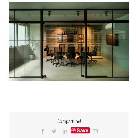
Compartilhe!
Save
Facebook
Twitter
LinkedIn
E-
mail